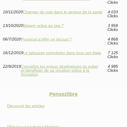
Clicks
10/11/2020
Changer de voie dans le secteur de la santé
4 033
Clicks
13/10/2020
Maigrir grâce au spa ?
3 959
Clicks
06/7/2020
Pourquoi s'offrir un jaccuzi ?
4 868
Clicks
16/12/2019
Le tatouage polynésien dans tous ses états
7 125
Clicks
22/9/2019
Connaître les enjeux stratégiques du poker
4 985
et bénéficier de sa vocation grâce à la
Clicks
formation
Pensezlibre
Découvrir les articles
Obtenir un bachelor d'histoire