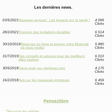
Les dernières news.
03/5/2021
Massage sensuel : Les impacts sur la santé !
4 099
Clicks
28/2/2021
Envoyez des invitations durables
6 514
Clicks
30/10/2019
Réservez en ligne et prenez votre Motocab
5 880
où vous voulez
Clicks
31/7/2019
Des conseils et astuces pour les meilleurs
6 010
sites casinos
Clicks
30/5/2018
Viens jouer sur vienjouer.com
4 175
Clicks
16/2/2018
Avis sur les massages érotiques
6 459
Clicks
Pensezlibre
Découvrir les articles