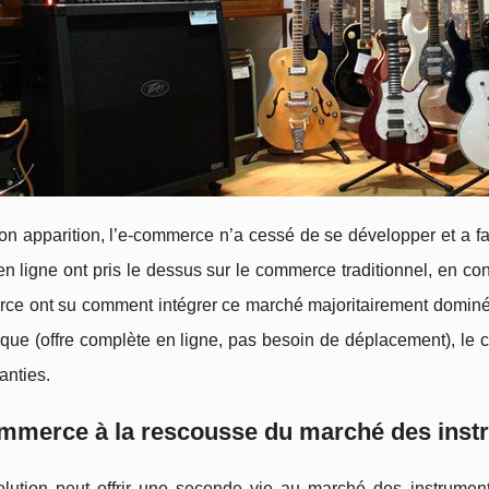
n apparition, l’e-commerce n’a cessé de se développer et a fa
en ligne ont pris le dessus sur le commerce traditionnel, en con
e ont su comment intégrer ce marché majoritairement dominé pa
ique (offre complète en ligne, pas besoin de déplacement), le côt
anties.
ommerce à la rescousse du marché des inst
olution peut offrir une seconde vie au marché des instrume