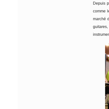
Depuis pl
comme 
marché de
guitares,
instrumen