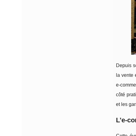
Depuis so
la vente 
e-commerc
côté prat
et les gar
L’e-c
Cette év