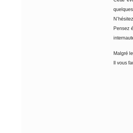
quelques 
N’hésitez
Pensez ég
internaut
Malgré le
Il vous f